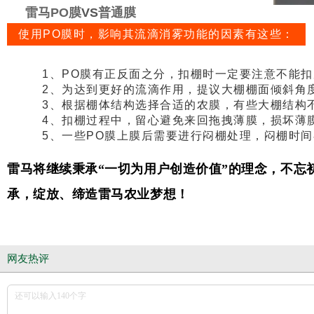
雷马PO膜
VS
普通膜
使用PO膜时，影响其流滴消雾功能的因素有这些：
1、PO膜有正反面之分，扣棚时一定要注意不能
2、为达到更好的流滴作用，提议大棚棚面倾斜角度
3、根据棚体结构选择合适的农膜，有些大棚结构
4、扣棚过程中，留心避免来回拖拽薄膜，损坏薄
5、一些PO膜上膜后需要进行闷棚处理，闷棚时
雷马将继续秉承“一切为用户创造价值”的理念，不
承，绽放、缔造雷马农业梦想！
网友热评