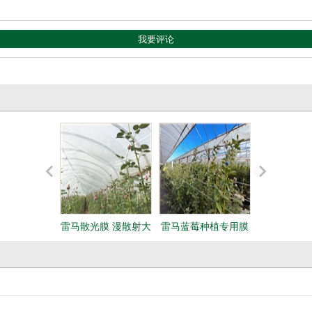
雷马散光膜 漫散射大
雷马蓝莓种植专用膜
雷马蓝莓专
棚膜