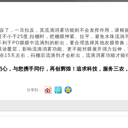
扣反了，一旦扣反，其流滴消雾功能则不会发挥作用，请根
不小于25度,扣棚时，把棚膜抻紧、拉平，避免水珠流淌
不利于PO膜膜中流滴剂的析出，要合理选择其他农膜替换
膜涂覆层，影响流滴消雾功能。更不能对膜展开强力拉伸，
间在15天左右，闷棚后流滴剂才会析出，流滴消雾功能才能
忘初心，与您携手同行，再创辉煌！追求科技，服务三农
分享到：