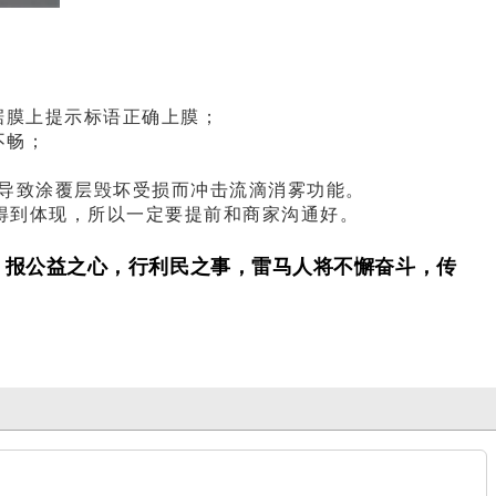
据膜上提示
标语
正确上膜；
不畅；
；
导致涂覆层毁坏受损而冲击流滴消雾功能。
得到体现，所以一定要提前和商家沟通好。
，报公益之心，行利民之事，雷马人将不懈奋斗，传