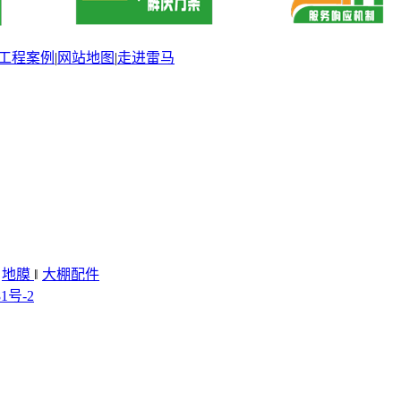
工程案例
|
网站地图
|
走进雷马
‖
地膜
‖
大棚配件
81号-2