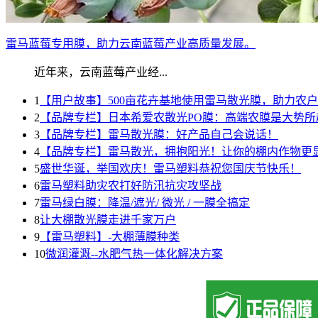
雷马蓝莓专用膜，助力云南蓝莓产业高质量发展。
近年来，云南蓝莓产业经...
1
【用户故事】500亩花卉基地使用雷马散光膜，助力农
2
【品牌专栏】日本希爱农散光PO膜：高端农膜是大势所
3
【品牌专栏】雷马散光膜：好产品自己会说话！
4
【品牌专栏】雷马散光，拥抱阳光！让你的棚内作物更
5
盛世华诞，举国欢庆！雷马塑料恭祝您国庆节快乐！
6
雷马塑料助灾农打好防汛抗灾攻坚战
7
雷马绿白膜：降温/遮光/ 微光 / 一膜全搞定
8
让大棚散光膜走进千家万户
9
【雷马塑料】-大棚薄膜种类
10
微润灌溉--水肥气热一体化解决方案