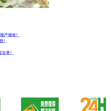
户增产增收！
趋！
显名贵！