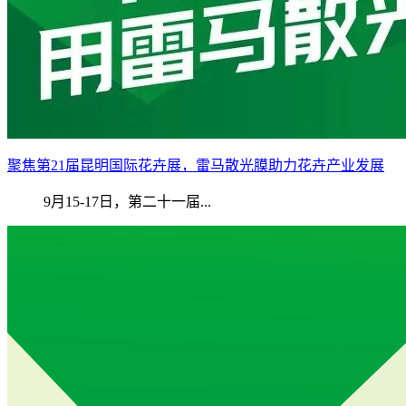
聚焦第21届昆明国际花卉展，雷马散光膜助力花卉产业发展
9月15-17日，第二十一届...