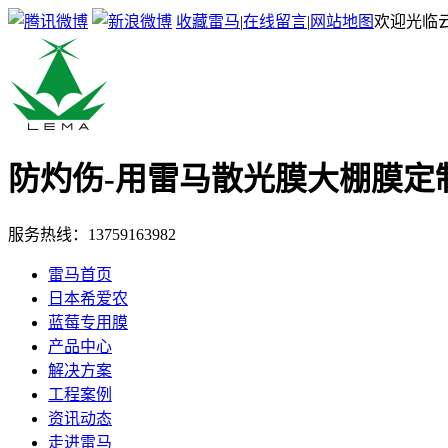
收藏雷马
|
在线留言
|
网站地图
欢迎光临
防灼伤-用雷马散光膜
大棚膜定
服务热线：
13759163982
雷马首页
日本希爱农
蓝莓专用膜
产品中心
解决方案
工程案例
资讯动态
走进雷马