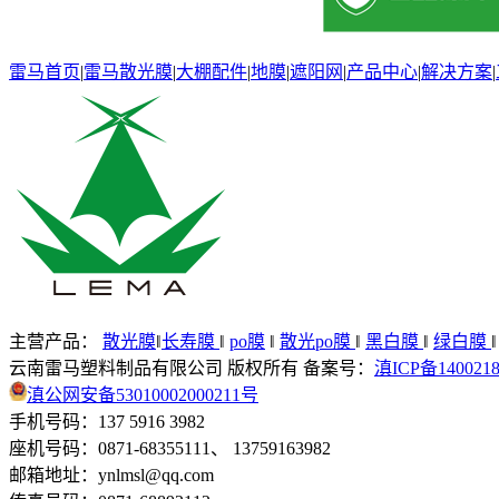
雷马首页
|
雷马散光膜
|
大棚配件
|
地膜
|
遮阳网
|
产品中心
|
解决方案
|
主营产品：
散光膜
‖
长寿膜
‖
po膜
‖
散光po膜
‖
黑白膜
‖
绿白膜
云南雷马塑料制品有限公司 版权所有 备案号：
滇ICP备140021
滇公网安备53010002000211号
手机号码：137 5916 3982
座机号码：0871-68355111、 13759163982
邮箱地址：ynlmsl@qq.com